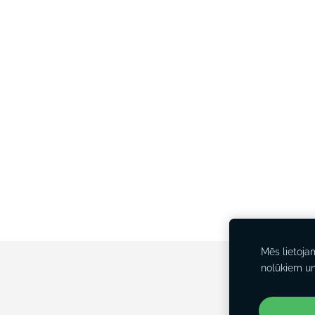
Mēs lietoja
nolūkiem u