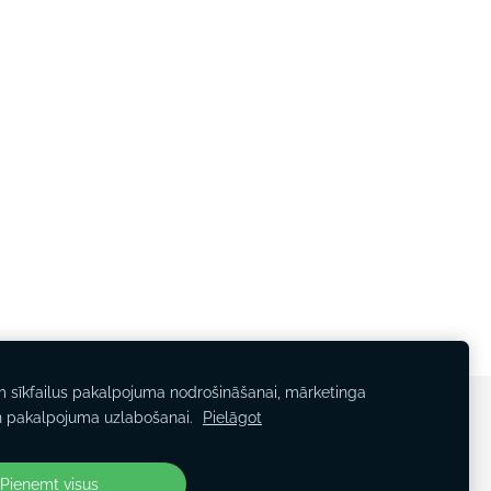
m sīkfailus pakalpojuma nodrošināšanai, mārketinga
n pakalpojuma uzlabošanai.
Pielāgot
Sīkdatnes
Pieņemt visus