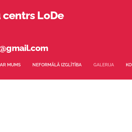
u centrs LoDe
16@gmail.com
PAR MUMS
NEFORMĀLĀ IZGLĪTĪBA
GALERIJA
KO