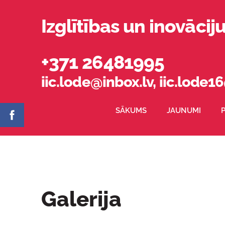
Izglītības un inovācij
+371 26481995
iic.lode@inbox.lv
,
iic.lode
SĀKUMS
JAUNUMI
Galerija