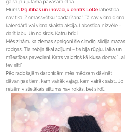
gaisā jau jūtama pavasara elpa.
Mums
Izglītības un inovāciju centrs LoDe
labestība
nav tikai Ziemassvētku “padarīšana”. Tā nav viena diena
kalendārā vai viena skaista akcija. Labestība ir izvēle –
darīt labu. Un no sirds. Katru brīdi.
Mēs zinām, ka ziemas spelgonī šie cimdiņi sildīja mazas
rociņas. Tie nebija tikai adījumi – tie bija rūpju, laika un
mīlestības pavedieni. Katrs valdziņš kā klusa doma: “Lai
tev silti.”
Pēc radošajām darbnīcām mēs mēdzam dāvināt
dāvaniņas tiem, kam vairāk vajag, kam vairāk salst… Jo
reizēm vislielākais siltums nav rokās, bet sirdī…