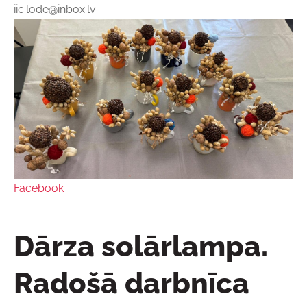
iic.lode@inbox.lv
Facebook
Dārza solārlampa.
Radošā darbnīca