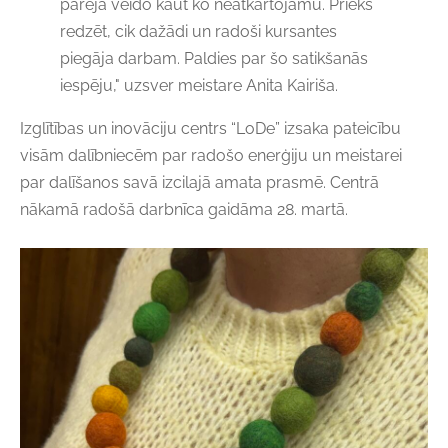
pāreja veido kaut ko neatkārtojamu. Prieks
redzēt, cik dažādi un radoši kursantes
piegāja darbam. Paldies par šo satikšanās
iespēju," uzsver meistare Anita Kairiša.
Izglītības un inovāciju centrs “LoDe” izsaka pateicību
visām dalībniecēm par radošo enerģiju un meistarei
par dalīšanos savā izcilajā amata prasmē. Centrā
nākamā radošā darbnīca gaidāma 28. martā.