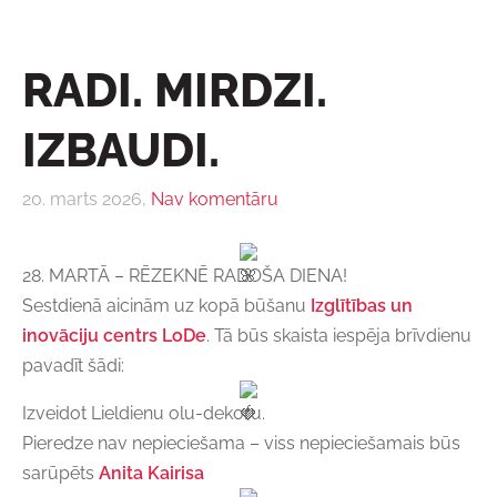
RADI. MIRDZI.
IZBAUDI.
20. marts 2026,
Nav komentāru
28. MARTĀ – RĒZEKNĒ RADOŠA DIENA!
Sestdienā aicinām uz kopā būšanu
Izglītības un
inovāciju centrs LoDe
. Tā būs skaista iespēja brīvdienu
pavadīt šādi:
Izveidot Lieldienu olu-dekoru.
Pieredze nav nepieciešama – viss nepieciešamais būs
sarūpēts
Anita Kairisa