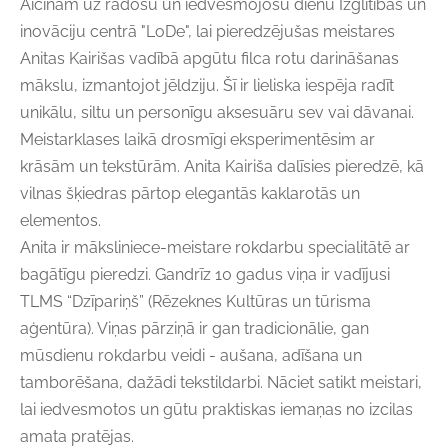
Aicinām uz radošu un iedvesmojošu dienu Izglītības un
inovāciju centrā "LoDe", lai pieredzējušas meistares
Anitas Kairišas vadībā apgūtu filca rotu darināšanas
mākslu, izmantojot jēldziju. Šī ir lieliska iespēja radīt
unikālu, siltu un personīgu aksesuāru sev vai dāvanai.
Meistarklases laikā drosmīgi eksperimentēsim ar
krāsām un tekstūrām. Anita Kairiša dalīsies pieredzē, kā
vilnas šķiedras pārtop elegantās kaklarotās un
elementos.
Anita ir māksliniece-meistare rokdarbu specialitātē ar
bagātīgu pieredzi. Gandrīz 10 gadus viņa ir vadījusi
TLMS “Dzīpariņš” (Rēzeknes Kultūras un tūrisma
aģentūra). Viņas pārziņā ir gan tradicionālie, gan
mūsdienu rokdarbu veidi - aušana, adīšana un
tamborēšana, dažādi tekstildarbi. Nāciet satikt meistari,
lai iedvesmotos un gūtu praktiskas iemaņas no izcilas
amata pratējas.