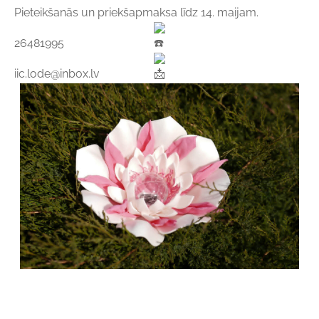
Pieteikšanās un priekšapmaksa līdz 14. maijam.
26481995
iic.lode@inbox.lv