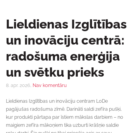
Lieldienas Izglītības
un inovāciju centrā:
radošuma enerģija
un svētku prieks
8. apr. 2026,
Nav komentāru
Lieldienas Izglītības un inovāciju centram LoDe
pagājušas radošuma zīmē. Darināti saldi zefīra pušķi,
kur produkti pārtapa par īstiem mākslas darbiem – no
maigiem zefīra mākoņiem tika uzburti krāšņie saldie