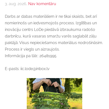
3. aug. 2026,
Nav komentāru
Darbs ar dabas materiāliem ir ne tikai skaists, bet arī
nomierinošs un iedvesmojošs process.
Izglītības un
inovāciju centrs LoDe
piedāvā izbraukuma radošo
darbnīcu, kurā vasaras smaržu varēs saglabāt zāļu
paklājā. Visus nepieciešamos materiālus nodrošināsim.
Process ir viegls un aizraujošs.
Informācija pa tālr.: 26481995
E-pasts:
iic.lode@inbox.lv