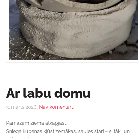
Ar labu domu
3. marts 2026,
Nav komentāru
Pamazām ziema atkāpjas…
Sniega kupenas kļūst zemākas, saules stari – siltāki, un