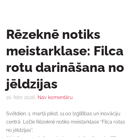
Rēzeknē notiks
meistarklase: Filca
rotu darināšana no
jēldzijas
16. febr. 2026,
Nav komentāru
Svētdien, 1. martā plkst. 11.00 Izglītības un inovāciju
centrā LoDe Rēzeknē notiks meistarklase “Filca rotas
no jēldzijas”.