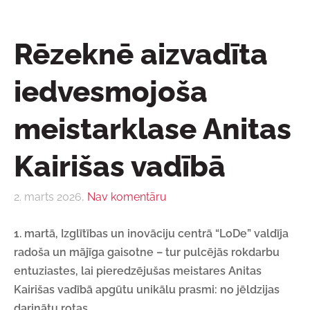
Rēzeknē aizvadīta
iedvesmojoša
meistarklase Anitas
Kairišas vadībā
2. marts 2026,
Nav komentāru
1. martā, Izglītības un inovāciju centrā “LoDe” valdīja
radoša un mājīga gaisotne – tur pulcējās rokdarbu
entuziastes, lai pieredzējušas meistares Anitas
Kairišas vadībā apgūtu unikālu prasmi: no jēldzijas
darinātu rotas.