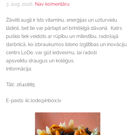
3. aug. 2026,
Nav komentāru
Žāvēti augļi ir īsts vitamīnu, enerģijas un uzturvielu
lādiņš, bet tie var pārtapt arī brīnišķīgā dāvanā. Katrs
pušķis tiek veidots ar rūpību un mīlestību, radošajā
darbnīcā, ko izbraukumos īsteno Izglītības un inovāciju
centrs LoDe, var gūt iedvesmu, lai radoši
apsveiktu draugus un kolēģus.
Informācija:
Tālr.: 2641885
E-pasts:
iic.lode@inbox.lv