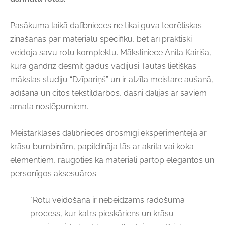
Pasākuma laikā dalībnieces ne tikai guva teorētiskas
zināšanas par materiālu specifiku, bet arī praktiski
veidoja savu rotu komplektu. Māksliniece
Anita Kairiša
,
kura gandrīz desmit gadus vadījusi Tautas lietišķās
mākslas studiju “Dzīpariņš” un ir atzīta meistare aušanā,
adīšanā un citos tekstildarbos, dāsni dalījās ar saviem
amata noslēpumiem.
Meistarklases dalībnieces drosmīgi eksperimentēja ar
krāsu bumbiņām, papildināja tās ar akrila vai koka
elementiem, raugoties kā materiāli pārtop elegantos un
personīgos aksesuāros.
"Rotu veidošana ir nebeidzams radošuma
process, kur katrs pieskāriens un krāsu