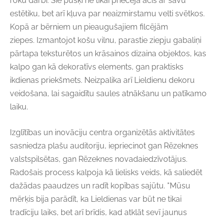
roku darbi. Šie pušķi ne tikai priecēja acis ar savu
estētiku, bet arī kļuva par neaizmirstamu velti svētkos.
Kopā ar bērniem un pieaugušajiem filcējām
ziepes. Izmantojot košu vilnu, parastie ziepju gabaliņi
pārtapa teksturētos un krāsainos dizaina objektos, kas
kalpo gan kā dekoratīvs elements, gan praktisks
ikdienas priekšmets. Neizpalika arī Lieldienu dekoru
veidošana, lai sagaidītu saules atnākšanu un patīkamo
laiku.
Izglītības un inovāciju centra organizētās aktivitātes
sasniedza plašu auditoriju, iepriecinot gan Rēzeknes
valstspilsētas, gan Rēzeknes novada
iedzīvotājus
.
Radošais process kalpoja kā lielisks veids, kā saliedēt
dažādas paaudzes un radīt kopības sajūtu. "Mūsu
mērķis bija parādīt, ka Lieldienas var būt ne tikai
tradīciju laiks, bet arī brīdis, kad atklāt sevī jaunus