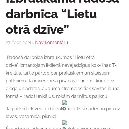
darbnīca “Lietu
otrā dzīve”
27. febr. 2026,
Nav komentāru
Radošā darbnīca izbraukumos “Lietu otrā
dzīve” Izmantojam ikdienā nevajadzīgus kokvilnas T-
kreklus, lai tie pārtop par praktiskiem un skaistiem
palikņiem. Tā ir vienkārša pīšanas tehnikas, kurā bez
diega un adatas, auduma strēmeles tiek savītas jaunā
formā – radot unikālus, rokām darinātus palikņu.
Ja palikņi tiek veidoti biezāki, tie lieliski noder arī pirtī uz
lāvas, vasarnīcā, piknikā.
Šī darbnīca iedvesmo domāt ilgtspējīgi, samazināt