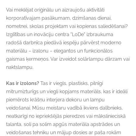
Vai meklējat oriģinālu un aizraujošu aktivitāti
korporatīvajam pasākumam, dzimšanas dienai,
nometnei, skolas projektam vai kopienas saliedēšanai?
Izglītības un inovāciju centra "LoDe" izbraukuma
radošā darbnīca piedāvā iespēju pārvērst moderno
materiālu – izalonu – elegantos un funkcionālos
gaismas ķermeņos. Var izveidot solārlampu dārzam vai
naktslampu.
Kas ir izolons?
Tas ir viegls, plastisks, pilnīgi
mitrumizturīgs un viegli kopjams materiāls, kas ir ideāli
piemērots krāšņu interjera dekoru un lampu
veidošanai. Mūsu meistaru vadībā ikviens dalībnieks,
neatkarīgi no iepriekšējās pieredzes vai mākslinieciskā
talanta, soli pa solim apgūs materiāla apstrādes un
veidošanas tehniku un mājup dosies ar paša rokām