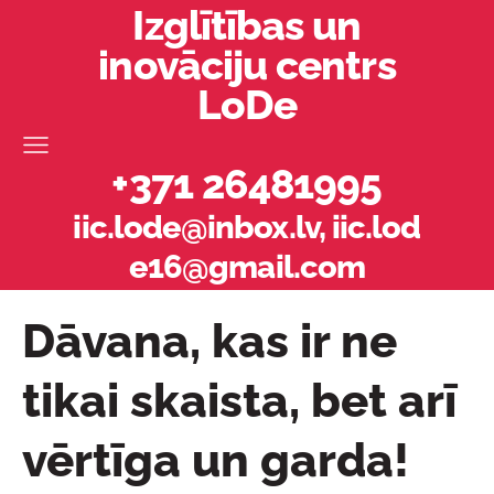
Izglītības un
inovāciju centrs
LoDe
+371 26481995
iic.lode@inbox.lv
,
iic.lod
e16@gmail.com
Dāvana, kas ir ne
tikai skaista, bet arī
vērtīga un garda!