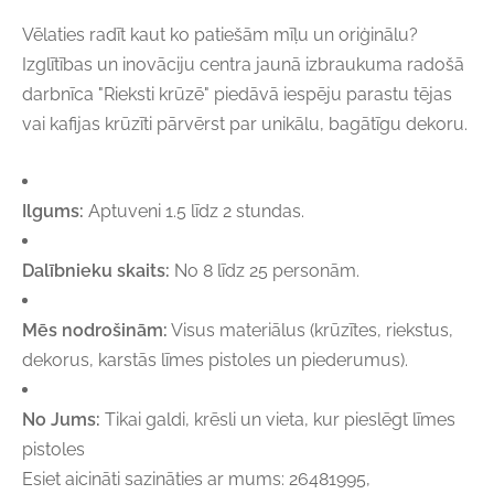
Vēlaties radīt kaut ko patiešām mīļu un oriģinālu?
Izglītības un inovāciju centra jaunā izbraukuma radošā
darbnīca "Rieksti krūzē" piedāvā iespēju parastu tējas
vai kafijas krūzīti pārvērst par unikālu, bagātīgu dekoru.
Ilgums:
Aptuveni 1.5 līdz 2 stundas.
Dalībnieku skaits:
No 8 līdz 25 personām.
Mēs nodrošinām:
Visus materiālus (krūzītes, riekstus,
dekorus, karstās līmes pistoles un piederumus).
No Jums:
Tikai galdi, krēsli un vieta, kur pieslēgt līmes
pistoles
Esiet aicināti sazināties ar mums: 26481995,