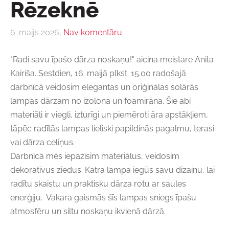
Rēzeknē
6. maijs 2026,
Nav komentāru
"Radi savu īpašo dārza noskaņu!" aicina meistare Anita
Kairiša. Sestdien, 16. maijā plkst. 15.00 radošajā
darbnīcā veidosim elegantas un oriģinālas solārās
lampas dārzam no izolona un foamirāna. Šie abi
materiāli ir viegli, izturīgi un piemēroti āra apstākļiem,
tāpēc radītās lampas lieliski papildinās pagalmu, terasi
vai dārza celiņus.
Darbnīcā mēs iepazīsim materiālus, veidosim
dekoratīvus ziedus. Katra lampa iegūs savu dizainu, lai
radītu skaistu un praktisku dārza rotu ar saules
enerģiju. Vakara gaismās šīs lampas sniegs īpašu
atmosfēru un siltu noskaņu ikvienā dārzā.