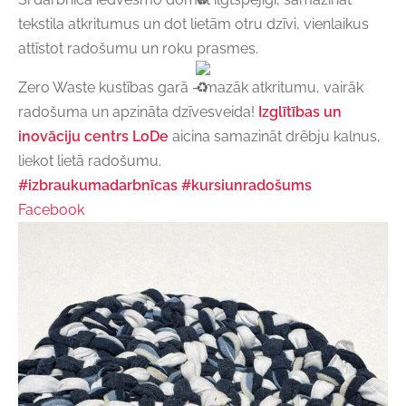
tekstila atkritumus un dot lietām otru dzīvi, vienlaikus
attīstot radošumu un roku prasmes.
Zero Waste kustības garā – mazāk atkritumu, vairāk
radošuma un apzināta dzīvesveida!
Izglītības un
inovāciju centrs LoDe
aicina samazināt drēbju kalnus,
liekot lietā radošumu.
#izbraukumadarbnīcas
#kursiunradošums
Facebook