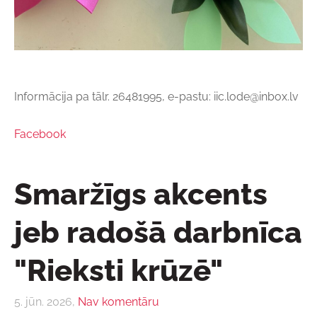
Informācija pa tālr. 26481995, e-pastu:
iic.lode@inbox.lv
Facebook
Smaržīgs akcents
jeb radošā darbnīca
"Rieksti krūzē"
5. jūn. 2026,
Nav komentāru