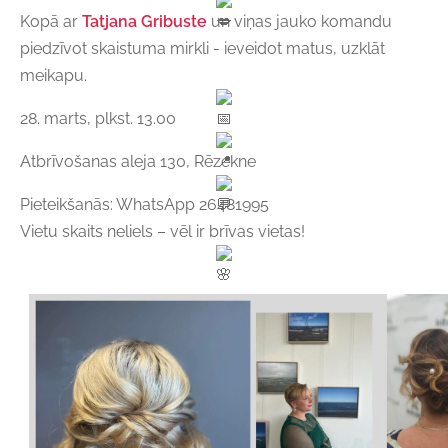
Kopā ar
Tatjana Gribuste
un viņas jauko komandu
piedzīvot skaistuma mirkli - ieveidot matus, uzklāt
meikapu.
28. marts, plkst. 13.00
Atbrīvošanas aleja 130, Rēzekne
Pieteikšanās: WhatsApp 26481995
Vietu skaits neliels – vēl ir brīvas vietas!