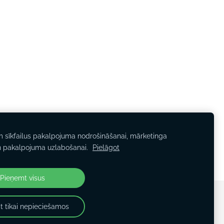
m sīkfailus pakalpojuma nodrošināšanai, mārketinga
n pakalpojuma uzlabošanai.
Pielāgot
Pieņemt visus
t tikai nepieciešamos
Sīkdatnes