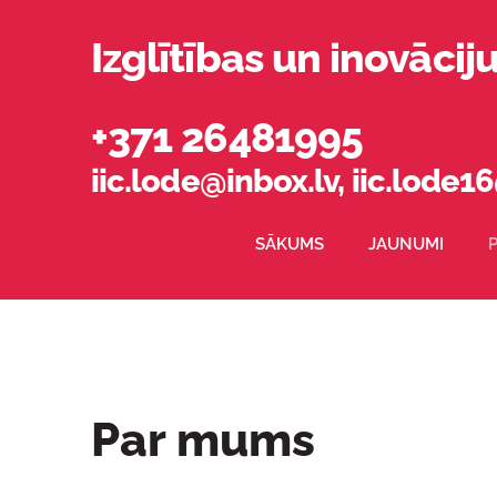
Izglītības un inovācij
+371 26481995
iic.lode@inbox.lv
,
iic.lode
SĀKUMS
JAUNUMI
Par mums