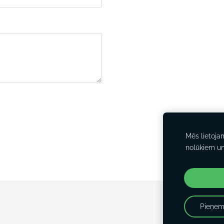
Mēs lietoja
nolūkiem u
Pieņem