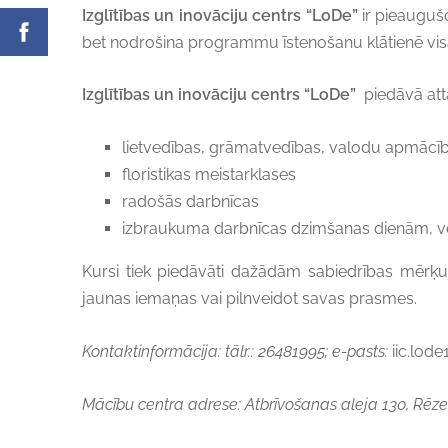
Izglītības un inovāciju centrs “LoDe”
ir pieaugušo
bet nodrošina programmu īstenošanu klātienē visā L
Izglītības un inovāciju centrs “LoDe”
piedāvā att
lietvedības, grāmatvedības, valodu apmācī
floristikas meistarklases
radošās darbnīcas
izbraukuma darbnīcas dzimšanas dienām, ve
Kursi tiek piedāvāti dažādām sabiedrības mērķ
jaunas iemaņas vai pilnveidot savas prasmes.
Kontaktinformācija: tālr.: 26481995; e-pasts:
iic.lod
Mācību centra adrese: Atbrīvošanas aleja 130, Rēz