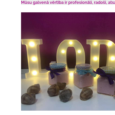
Mūsu galvenā vērtība ir profesionāli, radoši, at