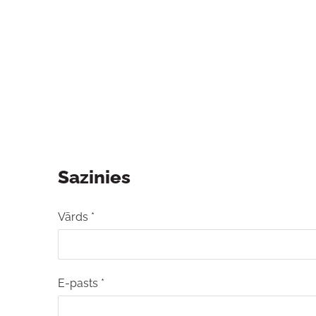
Sazinies
Vārds
*
E-pasts
*