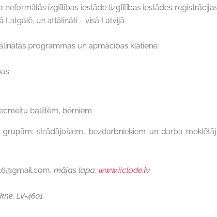
 neformālās izglītības iestāde (izglītības iestādes reģistrāci
atgalē, un attālināti – visā Latvijā.
ālinātās programmas un apmācības klātienē:
bas
cmeitu ballītēm, bērniem
u grupām: strādājošiem, bezdarbniekiem un darba meklētāj
, mājas lapa:
www.iiclode.lv
e16@gmail.com
ekne, LV-4601