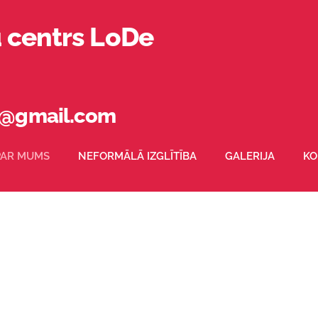
u centrs LoDe
16@gmail.com
PAR MUMS
NEFORMĀLĀ IZGLĪTĪBA
GALERIJA
KO