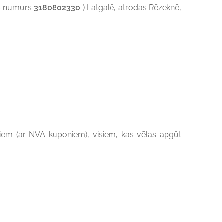
jas numurs
3180802330
) Latgalē, atrodas Rēzeknē,
iem (ar NVA kuponiem), visiem, kas vēlas apgūt