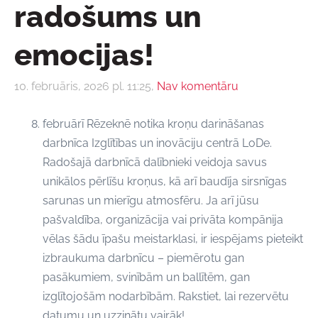
radošums un
emocijas!
10. februāris, 2026 pl. 11:25,
Nav komentāru
februārī Rēzeknē notika kroņu darināšanas
darbnīca Izglītības un inovāciju centrā LoDe.
Radošajā darbnīcā
dalībnieki veidoja savus
unikālos pērlīšu kroņus, kā arī baudīja sirsnīgas
sarunas un mierīgu atmosfēru.
Ja arī jūsu
pašvaldība, organizācija vai privāta kompānija
vēlas šādu īpašu meistarklasi,
ir iespējams pieteikt
izbraukuma darbnīcu
– piemērotu gan
pasākumiem, svinībām un ballītēm, gan
izglītojošām nodarbībām.
Rakstiet, lai rezervētu
datumu un uzzinātu vairāk!