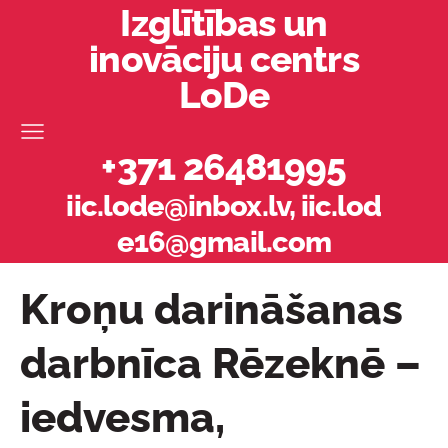
Izglītības un
inovāciju centrs
LoDe
+371 26481995
iic.lode@inbox.lv
,
iic.lod
e16@gmail.com
Kroņu darināšanas
darbnīca Rēzeknē –
iedvesma,