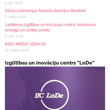
5. jūn. 2026
Dārza solārlampa. Radošā darbnīca Rēzeknē
6. maijs 2026
Lieldienas Izglītības un inovāciju centrā: radošuma
enerģija un svētku prieks
8. apr. 2026
RADI. MIRDZI. IZBAUDI.
20. marts 2026
Izglītības un inovāciju centrs "LoDe"