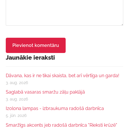
Jaunākie ieraksti
Dāvana, kas ir ne tikai skaista, bet arī vērtīga un garda!
3. aug. 2026
Saglabā vasaras smaržu zāļu paklājā
3. aug. 2026
Izolona lampas - izbraukuma radošā darbnīca
5. jūn. 2026
Smaržīgs akcents jeb radošā darbnīca "Rieksti krūzē"