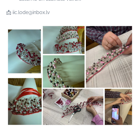
📩
iic.lode@inbox.lv