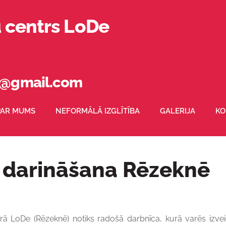
u centrs LoDe
16@gmail.com
PAR MUMS
NEFORMĀLĀ IZGLĪTĪBA
GALERIJA
KO
 darināšana Rēzeknē
ntrā LoDe (Rēzeknē) notiks radošā darbnīca, kurā varēs izve