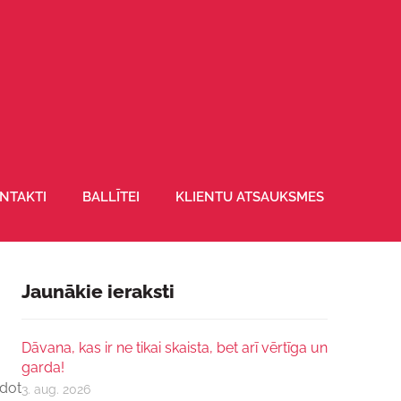
NTAKTI
BALLĪTEI
KLIENTU ATSAUKSMES
Jaunākie ieraksti
Dāvana, kas ir ne tikai skaista, bet arī vērtīga un
garda!
idot
3. aug. 2026