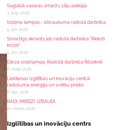
Saglabā vasaras smaržu zāļu paklājā
3. aug. 2026
Izolona lampas - izbraukuma radošā darbnīca
5. jūn. 2026
Smaržīgs akcents jeb radošā darbnīca "Rieksti
krūzē"
5. jūn. 2026
Dārza solārlampa. Radošā darbnīca Rēzeknē
6. maijs 2026
Lieldienas Izglītības un inovāciju centrā:
radošuma enerģija un svētku prieks
8. apr. 2026
RADI. MIRDZI. IZBAUDI.
20. marts 2026
Izglītības un inovāciju centrs