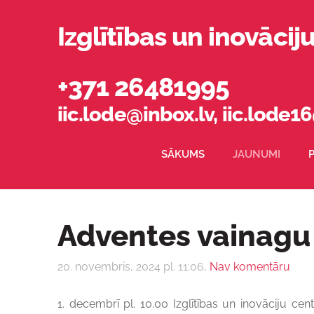
Izglītības un inovācij
+371 26481995
iic.lode@inbox.lv
,
iic.lode
SĀKUMS
JAUNUMI
Adventes vainagu
20. novembris, 2024 pl. 11:06,
Nav komentāru
1. decembrī pl. 10.00 Izglītības un inovāciju ce