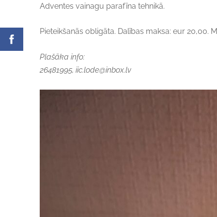
Adventes vainagu parafīna tehnikā.
Pieteikšanās obligāta. Dalības maksa: eur 20,00.
M
Plašāka info:
26481995,
iic.lode@inbox.lv