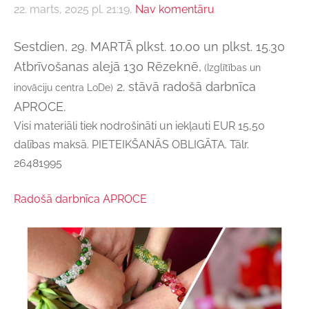
22. marts, 2025 pl. 21:19,
Nav komentāru
Sestdien, 29. MARTĀ plkst. 10.00 un plkst. 15.30
Atbrīvošanas alejā 130 Rēzeknē,
(Izglītības un
2. stāvā radošā darbnīca
inovāciju centra LoDe)
APROCE.
Visi materiāli tiek nodrošināti un iekļauti EUR 15,50
dalības maksā. PIETEIKŠANĀS OBLIGĀTA. Tālr.
26481995
Radošā darbnīca APROCE