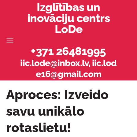
Izglītības un
inovāciju centrs
LoDe
+371 26481995
iic.lode@inbox.lv
,
iic.lod
e16@gmail.com
Aproces: Izveido
savu unikālo
rotaslietu!