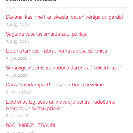
Dāvana, kas ir ne tikai skaista, bet arī vērtīga un garda!
3. aug. 2026
Saglabā vasaras smaržu zāļu paklājā
3. aug. 2026
Izolona lampas - izbraukuma radošā darbnīca
5. jūn. 2026
Smaržīgs akcents jeb radošā darbnīca "Rieksti krūzē"
5. jūn. 2026
Dārza solārlampa. Radošā darbnīca Rēzeknē
6. maijs 2026
Lieldienas Izglītības un inovāciju centrā: radošuma
enerģija un svētku prieks
8. apr. 2026
RADI. MIRDZI. IZBAUDI.
20. marts 2026