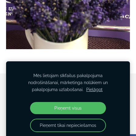
Mēs lietojam sīkfailus pakalpojuma
nodrošināšanai, mārketinga nolūkiem un
Sīkdatnes
pakalpojuma uzlabošanai.
Pielāgot
Veidots ar
Mozello
- labo mājas lapu ģeneratoru.
Pieņemt visus
Pieņemt tikai nepieciešamos